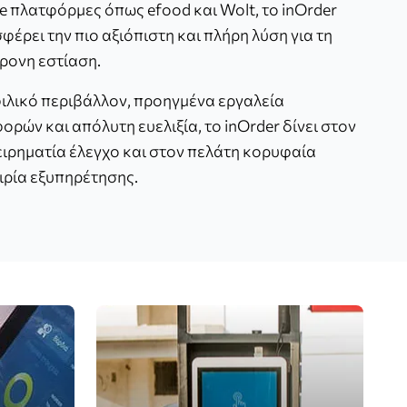
ne πλατφόρμες όπως efood και Wolt, το inOrder
φέρει την πιο αξιόπιστη και πλήρη λύση για τη
ρονη εστίαση.
ιλικό περιβάλλον, προηγμένα εργαλεία
ορών και απόλυτη ευελιξία, το inOrder δίνει στον
ειρηματία έλεγχο και στον πελάτη κορυφαία
ιρία εξυπηρέτησης.