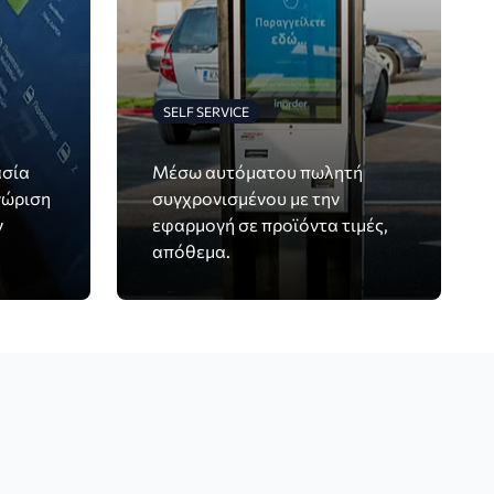
SELF SERVICE
ασία
Μέσω αυτόματου πωλητή
νώριση
συγχρονισμένου με την
ν
εφαρμογή σε προϊόντα τιμές,
απόθεμα.