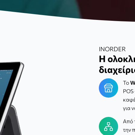
INORDER
Η ολοκλ
διαχείρι
Το
W
POS 
καφέ
για 
Από 
την 