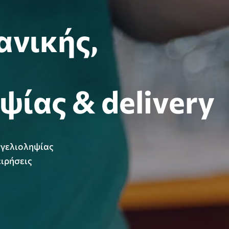
ανικής,
ίας & delivery
γγελιοληψίας
ειρήσεις