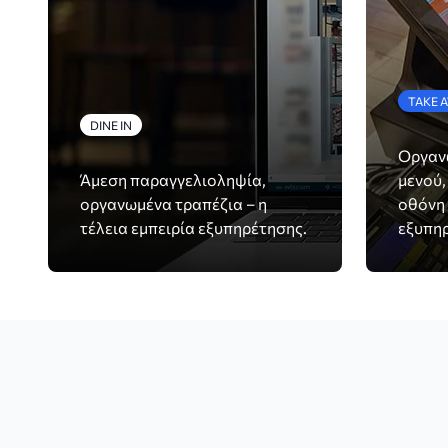
TAKE 
DINE IN
Οργανώ
Άμεση παραγγελιοληψία,
μενού,
οργανωμένα τραπέζια – η
οθόνη 
τέλεια εμπειρία εξυπηρέτησης.
εξυπη