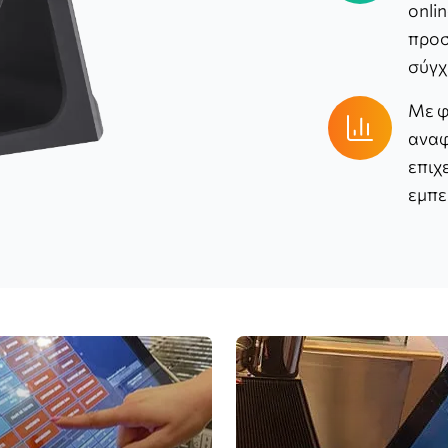
onli
προσ
σύγχ
Με φ
αναφ
επιχ
εμπε